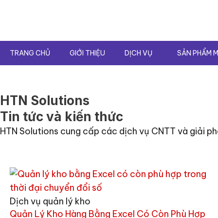
Nhảy
tới
nội
dung
TRANG CHỦ
GIỚI THIỆU
DỊCH VỤ
SẢN PHẨM M
HTN Solutions
Tin tức và kiến thức
HTN Solutions cung cấp các dịch vụ CNTT và giải phá
Dịch vụ quản lý kho
Quản Lý Kho Hàng Bằng Excel Có Còn Phù Hợp