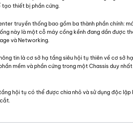
tạo thiết bị phần cứng.
enter truyền thống bao gồm ba thành phần chính: máy
thống này là một cỗ máy cồng kềnh đang dần được tha
rage và Networking.
ông tin là cơ sở hạ tầng siêu hội tụ thiên về cơ sở h
p phần mềm và phần cứng trong một Chassis duy nhất,
ầng hội tụ có thể được chia nhỏ và sử dụng độc lập k
cắt.