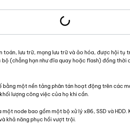
 toán, lưu trữ, mạng lưu trữ và ảo hóa, được hội tụ
cục bộ (chẳng hạn như đĩa quay hoặc flash) đồng thờ
hế bằng một nền tảng phân tán hoạt động trên các m
khối lượng công việc của họ khi cần.
à một node bao gồm một bộ xử lý x86, SSD và HDD. 
và khả năng phục hồi vượt trội.