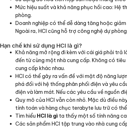
Mức hiệu suất và khả năng phục hồi cao: Hệ th
phòng.
Doanh nghiệp có thể dễ dàng tăng hoặc giảm 
Ngoài ra, HCI cũng hỗ trợ công nghệ dự phòn
Hạn chế khi sử dụng HCI là gì?
Khả năng mở rộng đi kèm với cái giá phải trả l
đến từ cùng một nhà cung cấp. Không có tiêu
cung cấp khác nhau.
HCI có thể gây ra vấn đề với mật độ năng lượn
phá đối với hệ thống phân phối điện và yêu cầ
điện và làm mát. Nếu các yêu cầu về nguồn điệ
Quy mô của HCI vẫn còn nhỏ. Mặc dù điều này k
tính toán và hàng chục terabyte lưu trữ có thể
Tìm hiểu
HCI là gì
ta thấy một số tính năng c
Các sản phẩm HCI tập trung vào nhà cung cấp