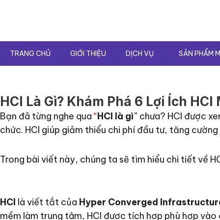
Nhảy
tới
nội
dung
TRANG CHỦ
GIỚI THIỆU
DỊCH VỤ
SẢN PHẨM M
HCI Là Gì? Khám Phá 6 Lợi Ích HC
Bạn đã từng nghe qua
“
HCI là gì
” chưa? HCI được xe
chức. HCI giúp giảm thiểu chi phí đầu tư, tăng cường 
Trong bài viết này, chúng ta sẽ tìm hiểu chi tiết về 
HCI
là viết tắt của
Hyper Converged Infrastructur
mềm làm trung tâm, HCI được tích hợp phù hợp vào 