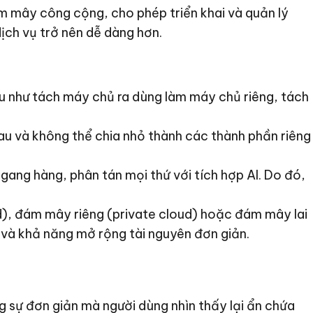
m mây công cộng, cho phép triển khai và quản lý
ịch vụ trở nên dễ dàng hơn.
au như tách máy chủ ra dùng làm máy chủ riêng, tách
au và không thể chia nhỏ thành các thành phần riêng
gang hàng, phân tán mọi thứ với tích hợp AI. Do đó,
d), đám mây riêng (private cloud) hoặc đám mây lai
ơn và khả năng mở rộng tài nguyên đơn giản.
ng sự đơn giản mà người dùng nhìn thấy lại ẩn chứa