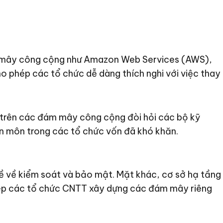
ám mây công cộng như Amazon Web Services (AWS),
 phép các tổ chức dễ dàng thích nghi với việc thay
ng trên các đám mây công cộng đòi hỏi các bộ kỹ
n môn trong các tổ chức vốn đã khó khăn.
ề về kiểm soát và bảo mật. Mặt khác, cơ sở hạ tầng
phép các tổ chức CNTT xây dựng các đám mây riêng