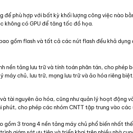
g để phù hợp với bất kỳ khối lượng công việc nào b
c không có GPU để tăng tốc đồ họa.
 bao gồm flash và tất cả các nút flash đều khả dụng 
 nền tảng lưu trữ và tính toán phân tán, cho phép bạ
ý máy chủ, lưu trữ, mạng lưu trữ và ảo hóa riêng biệt
 và tài nguyên ảo hóa, cũng như quản lý hoạt động 
vài phút, cho phép các nhóm CNTT tập trung vào các
o gồm 3 trong 4 nền tảng máy chủ phổ biến nhất thế 
ình giám sát ưu tiên và triển khai trên nhiều nhà c