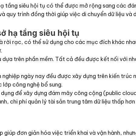
hạ tầng siêu hội tụ có thể được mở rộng sang các đá
quy trình đồng thời giúp việc di chuyển dữ liệu và d
ở hạ tầng siêu hội tụ
là rời rạc, có thể sử dụng cho các mục đích khác nh
ữ.
u dựa trên phần mềm. Tất cả đều được kết nối với nh
n nghiệp ngày nay đều được xây dựng trên kiến trúc n
c lớp công nghệ bổ sung.
sử dụng để xây dựng đám mây công cộng (public clou
hanh, chi phí quản lý tài sản trung tâm dữ liệu thấp h
áp giúp đơn giản hóa việc triển khai và vận hành, như