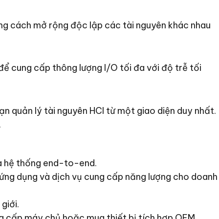
ằng cách mở rộng độc lập các tài nguyên khác nhau
để cung cấp thông lượng I/O tối đa với độ trễ tối
n quản lý tài nguyên HCI từ một giao diện duy nhất.
.
và hệ thống end-to-end.
 ứng dụng và dịch vụ cung cấp năng lượng cho doanh
giới.
ung cấp máy chủ hoặc mua thiết bị tích hợp OEM.