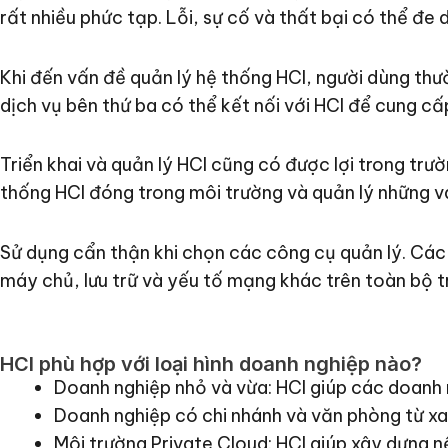
rất nhiều phức tạp. Lỗi, sự cố và thất bại có thể đe 
Khi đến vấn đề quản lý hệ thống HCI, người dùng thư
dịch vụ bên thứ ba có thể kết nối với HCI để cung c
Triển khai và quản lý HCI cũng có được lợi trong trư
thống HCI đóng trong môi trường và quản lý những v
Sử dụng cẩn thận khi chọn các công cụ quản lý. Các
máy chủ, lưu trữ và yếu tố mạng khác trên toàn bộ tr
HCI phù hợp với loại hình doanh nghiệp nào?
Doanh nghiệp nhỏ và vừa: HCI giúp các doanh n
Doanh nghiệp có chi nhánh và văn phòng từ xa:
Môi trường Private Cloud: HCI giúp xây dựng 