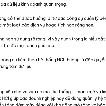
dọa dữ liệu kinh doanh quan trọng.
ờng có thể được hưởng lợi từ các công cụ quản lý bên
ấp một loạt các dịch vụ hoặc tích hợp rộng hơn.
ờng hợp sử dụng rõ ràng, vì vậy quan trọng là hiểu bấ
ai trò đó một cách phù hợp.
 công cụ kèm theo hệ thống HCI thường là độc quyền
ung tâm dữ liệu.
ghiệp nhỏ và vừa có một hệ thống IT mạnh mẽ và linh
 HCI giúp các doanh nghiệp này dễ dàng quản lý hệ t
nền tảng đám mây riêng với khả năng mở rộng và bảo