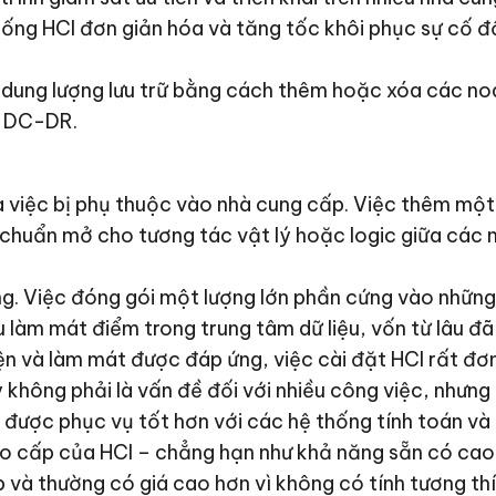
ống HCI đơn giản hóa và tăng tốc khôi phục sự cố đồ
dung lượng lưu trữ bằng cách thêm hoặc xóa các nod
g DC-DR.
à việc bị phụ thuộc vào nhà cung cấp. Việc thêm một 
 chuẩn mở cho tương tác vật lý hoặc logic giữa các 
g. Việc đóng gói một lượng lớn phần cứng vào những 
u làm mát điểm trong trung tâm dữ liệu, vốn từ lâu 
n và làm mát được đáp ứng, việc cài đặt HCI rất đơn
hông phải là vấn đề đối với nhiều công việc, nhưng c
 được phục vụ tốt hơn với các hệ thống tính toán và lư
ao cấp của HCI – chẳng hạn như khả năng sẵn có cao
 và thường có giá cao hơn vì không có tính tương t