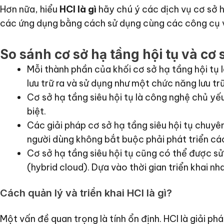
Hơn nữa, hiểu
HCI là gì
hãy chú ý các dịch vụ cơ sở 
các ứng dụng bằng cách sử dụng cùng các công cụ và 
So sánh cơ sở hạ tầng hội tụ và cơ s
Mỗi thành phần của khối cơ sở hạ tầng hội tụ 
lưu trữ ra và sử dụng như một chức năng lưu tr
Cơ sở hạ tầng siêu hội tụ là công nghệ chủ yế
biệt.
Các giải pháp cơ sở hạ tầng siêu hội tụ chuyê
người dùng không bắt buộc phải phát triển cá
Cơ sở hạ tầng siêu hội tụ cũng có thể được 
(hybrid cloud). Dựa vào thời gian triển khai n
Cách quản lý và triển khai HCI là gì?
Một vấn đề quan trọng là tính ổn định. HCI là giải ph