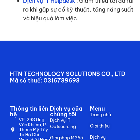
Dịch vụ IT Helpdesk
: Giảm thiểu tối đa rủi
ro khi gặp sự cố kỹ thuật, tăng năng suất
và hiệu quả làm việc.
HTN TECHNOLOGY SOLUTIONS CO., LTD
Mã số thuế: 0316739693
Thông tin liên
Dịch vụ của
Menu
hệ
chúng tôi
Trang chủ
VP: 298 Ung
Dịch vụ IT
Văn Khiêm, P.
Giới thiệu
Outsourcing
Thạnh Mỹ Tây,
Tp Hồ Chí
Dịch vụ
Giải pháp M365
Minh, Việt Nam