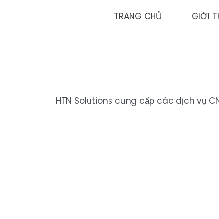
Nhảy
TRANG CHỦ
GIỚI T
tới
nội
dung
HTN Solutions cung cấp các dịch vụ CN