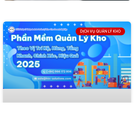
DỊCH VỤ QUẢN LÝ KHO
↓
Contact Us