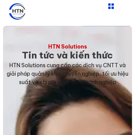
Nhảy
tới
nội
dung
HTN Solutions
Tin tức và kiến thức
HTN Solutions cung cấp các dịch vụ CNTT và
giải pháp quản lý kho chuyên nghiệp, tối ưu hiệu
suất và chi phí vận hành doanh nghiệp