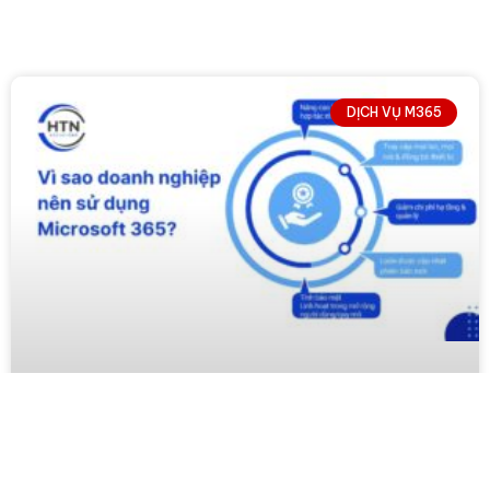
DỊCH VỤ M365
↓
Contact Us