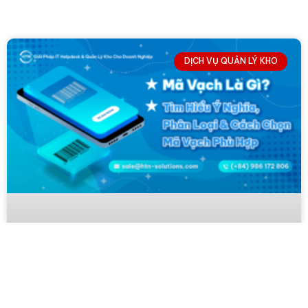
DỊCH VỤ QUẢN LÝ KHO
↓
Contact Us