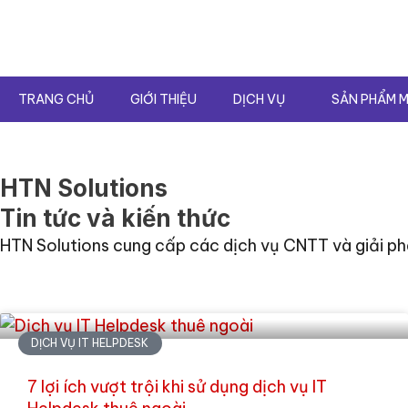
Nhảy
tới
nội
dung
TRANG CHỦ
GIỚI THIỆU
DỊCH VỤ
SẢN PHẨM M
HTN Solutions
Tin tức và kiến thức
HTN Solutions cung cấp các dịch vụ CNTT và giải phá
DỊCH VỤ IT HELPDESK
7 lợi ích vượt trội khi sử dụng dịch vụ IT