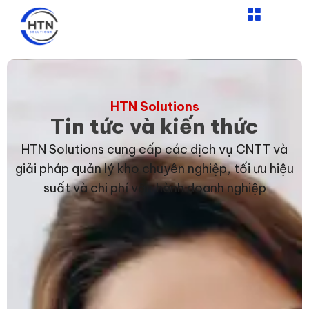
Nhảy
tới
nội
dung
HTN Solutions
Tin tức và kiến thức
HTN Solutions cung cấp các dịch vụ CNTT và
giải pháp quản lý kho chuyên nghiệp, tối ưu hiệu
suất và chi phí vận hành doanh nghiệp