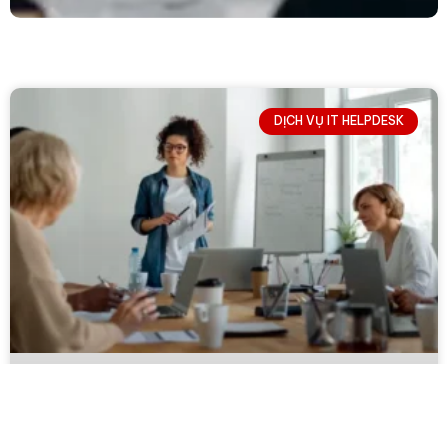
DỊCH VỤ IT HELPDESK
↓
Contact Us